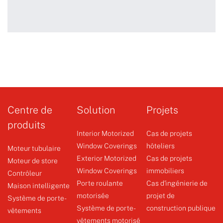
+
Contrôleur de version de luxe
WSRE8013
Centre de
Solution
Projets
produits
Interior Motorized
Cas de projets
Window Coverings
hôteliers
Moteur tubulaire
Exterior Motorized
Cas de projets
Moteur de store
Window Coverings
immobiliers
Contrôleur
Porte roulante
Cas d'ingénierie de
Maison intelligente
motorisée
projet de
Système de porte-
Système de porte-vêtements
Système de porte-
construction publique
vêtements
vêtements motorisé