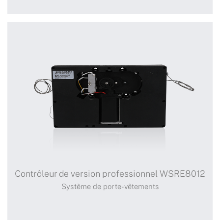
Contrôleur AC WSRC-LYJ-
AC11
Contrôleur de version professionnel WSRE8012
Système de porte-vêtements
Système de porte-vêtements
+