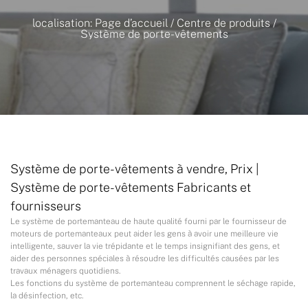
localisation:
Page d’accueil
/
Centre de produits
/
Système de porte-vêtements
Système de porte-vêtements à vendre, Prix |
Système de porte-vêtements Fabricants et
fournisseurs
Le système de portemanteau de haute qualité fourni par le fournisseur de
moteurs de portemanteaux peut aider les gens à avoir une meilleure vie
intelligente, sauver la vie trépidante et le temps insignifiant des gens, et
aider des personnes spéciales à résoudre les difficultés causées par les
travaux ménagers quotidiens.
Les fonctions du système de portemanteau comprennent le séchage rapide,
la désinfection, etc.