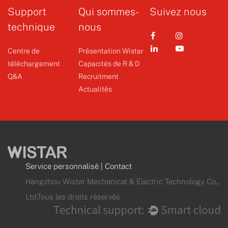
Support
Qui sommes-
Suivez nous
+
technique
nous
Centre de
Présentation Wistar
téléchargement
Capacités de R & D
Q&A
Recruitment
Actualités
Service personnalisé
|
Contact
Hangzhou Wistar Mechanical & Electric Technology Co.,
Ltd.Tous les droits réservés