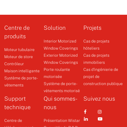
Version
controller
Centre de
Solution
Projets
WSRE8013
produits
Interior Motorized
Cas de projets
Window Coverings
hôteliers
Moteur tubulaire
Système de porte-vêtements
Exterior Motorized
Cas de projets
Moteur de store
Window Coverings
immobiliers
Contrôleur
+
Porte roulante
Cas d'ingénierie de
Maison intelligente
motorisée
projet de
Système de porte-
Système de porte-
construction publique
vêtements
vêtements motorisé
Support
Qui sommes-
Suivez nous
technique
nous
Centre de
Présentation Wistar