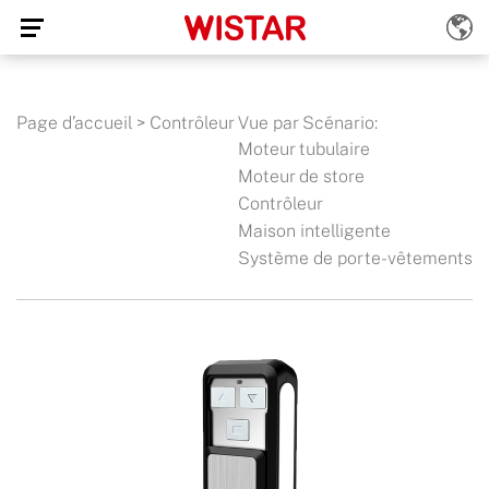
Page d’accueil
>
Contrôleur
Vue par Scénario:
Moteur tubulaire
Moteur de store
Contrôleur
Maison intelligente
Système de porte-vêtements