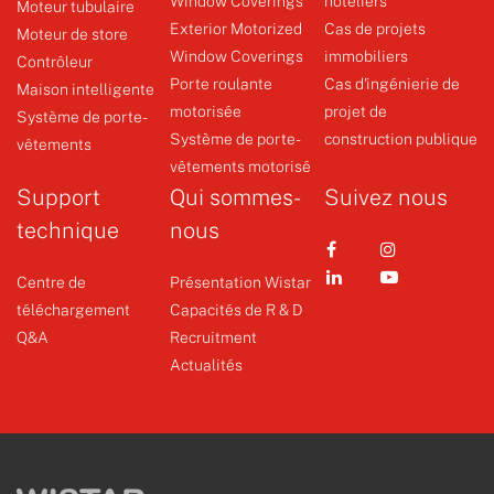
Window Coverings
hôteliers
quelle ...
Moteur tubulaire
Exterior Motorized
Cas de projets
Moteur de store
Φ59 Moteur tubulaire AC
Emetteur
Window Coverings
immobiliers
Contrôleur
Porte roulante
Cas d'ingénierie de
Maison intelligente
motorisée
projet de
Système de porte-
+
+
Système de porte-
construction publique
vêtements
vêtements motorisé
Support
Qui sommes-
Suivez nous
technique
nous
Centre de
Présentation Wistar
téléchargement
Capacités de R & D
Q&A
Recruitment
Actualités