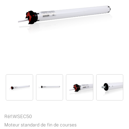
Réf:
WSEC50
Moteur standard de fin de courses