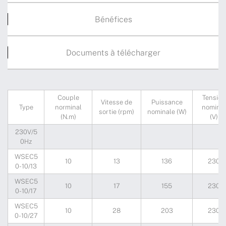
Bénéfices
Documents à télécharger
Couple
Tension
Vitesse de
Puissance
Type
norminal
nominal
sortie (rpm)
nominale (W)
(N.m)
(V)
230V/5
0Hz
WSEC5
10
13
136
230
0-10/13
WSEC5
10
17
155
230
0-10/17
WSEC5
10
28
203
230
0-10/27